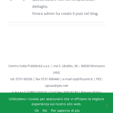
dettaglio.
Finora admin ha creato 0 post nel blog.
Centro Italia Pubblicità s.a.s. | via S. Ubaldo, 36 – 60030 Monsano
(AN)
tel.
0731 60336 |
fax 0731 690440 | e-mail
cip@focanti.it
| PEC:
cipsas@pec.net
p.iva e c.f. 02891150423 | Cod.Des. M5UXCR1|
Privacy Policy
Utilizziamo i cookie per assicurarvi che vi offriamo la migliore
esperienza sul nostro sito web.
Ok
No
Per saperne di più