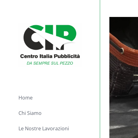
Salta
al
View
contenuto
Larger
Image
Home
Chi Siamo
Le Nostre Lavorazioni