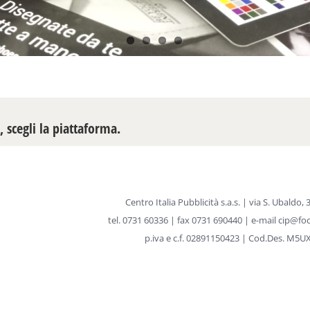
, scegli la piattaforma.
Centro Italia Pubblicità s.a.s. | via S. Ubald
tel.
0731 60336 |
fax 0731 690440 | e-mail
cip@foc
p.iva e c.f. 02891150423 | Cod.Des. M5