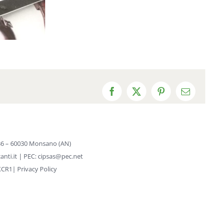
Facebook
X
Pinterest
Email
o, 36 – 60030 Monsano (AN)
anti.it
| PEC:
cipsas@pec.net
UXCR1|
Privacy Policy